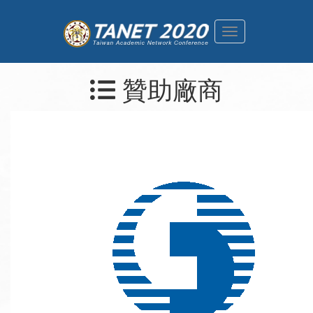
主
選
單
贊助廠商